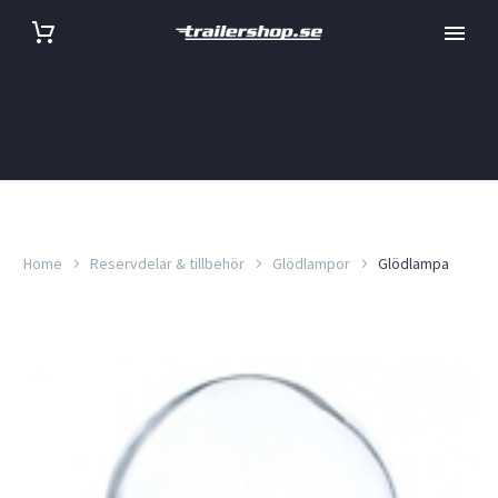
Home
Reservdelar & tillbehör
Glödlampor
Glödlampa