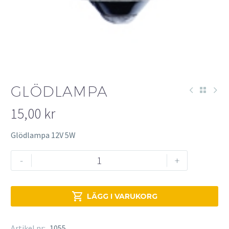
GLÖDLAMPA
15,00
kr
Glödlampa 12V 5W
Glödlampa
-
+
mängd

LÄGG I VARUKORG
Artikel nr:
1055