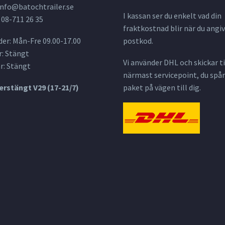
info@batochtrailer.se
I kassan ser du enkelt vad din
 08-711 26 35
fraktkostnad blir när du angiv
er: Mån-Fre 09.00-17.00
postkod.
: Stängt
Vi använder DHL och skickar til
r: Stängt
närmast servicepoint, du spår
rstängt V29 (17-21/7)
paket på vägen till dig.