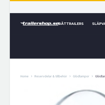
BÅTTRAILERS
SLÄPV
Home
Reservdelar & tillbehör
Glödlampor
Glödl