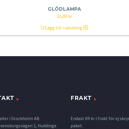
GLÖDLAMPA
15,00
kr
Lägg till i varukorg
TAKT
FRAKT
ailer i Stockholm AB
Endast 69 kr i frakt för ej s
 Svensborgsvägen 1, Huddinge
paket.