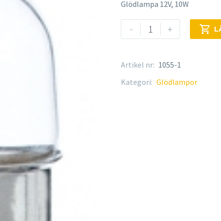
Glödlampa 12V, 10W
Glödlampa
-
+

L
mängd
Artikel nr:
1055-1
Kategori:
Glödlampor