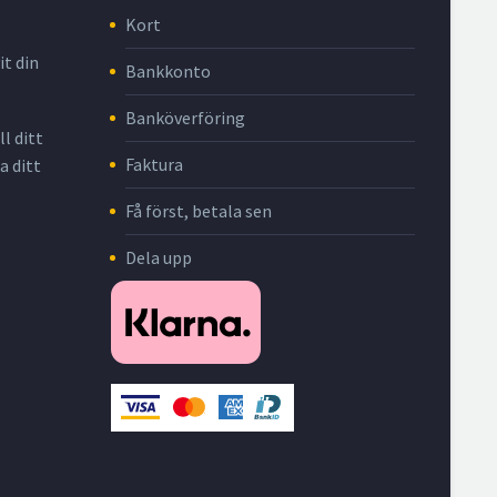
Kort
it din
Bankkonto
Banköverföring
l ditt
Faktura
a ditt
Få först, betala sen
Dela upp