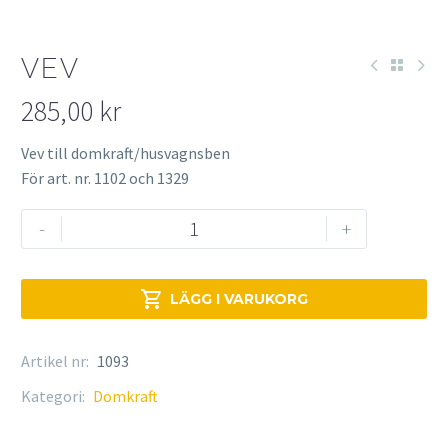
VEV
285,00
kr
Vev till domkraft/husvagnsben
För art. nr. 1102 och 1329
Vev
-
+
mängd

LÄGG I VARUKORG
Artikel nr:
1093
Kategori:
Domkraft