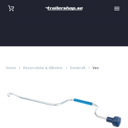
Home
Reservdelar & tillbehör
Domkraft
Vev