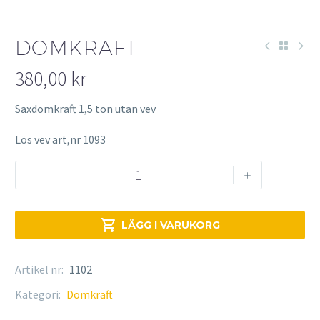
DOMKRAFT
380,00
kr
Saxdomkraft 1,5 ton utan vev
Lös vev art,nr 1093
Domkraft
-
+
mängd

LÄGG I VARUKORG
Artikel nr:
1102
Kategori:
Domkraft