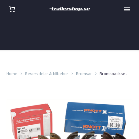
Home
Reservdelar & tillbehör
Bromsar
Bromsbackset