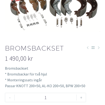
BROMSBACKSET
1 490,00
kr
Bromsbackset
* Bromsbackar för två hjul
* Monteringssats ingår
Passar KNOTT 200×50, AL-KO 200×50, BPW 200×50
Bromsbackset
-
+
mängd