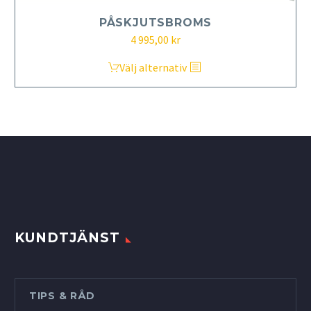
PÅSKJUTSBROMS
4 995,00
kr
Den
Välj alternativ
här
produkten
har
flera
varianter.
De
olika
alternativen
kan
KUNDTJÄNST
väljas
på
produktsidan
TIPS & RÅD