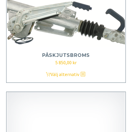
PÅSKJUTSBROMS
5 850,00
kr
Den
Välj alternativ
här
produkten
har
flera
varianter.
De
olika