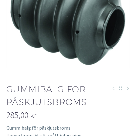
GUMMIBÄLG FÖR
PÅSKJUTSBROMS
285,00
kr
Gummibälg för påskjutsbroms
Uppge bromsid. alt. mått infästning.