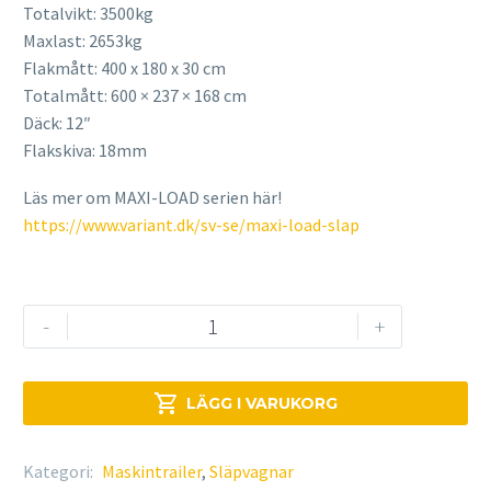
Totalvikt: 3500kg
Maxlast: 2653kg
Flakmått: 400 x 180 x 30 cm
Totalmått: 600 ​​​​​× 237 × 168 cm
Däck: 12″
Flakskiva: 18mm
Läs mer om MAXI-LOAD serien här!
https://www.variant.dk/sv-se/maxi-load-slap
VARIANT
-
+
3520
M5
mängd

LÄGG I VARUKORG
Kategori:
Maskintrailer
,
Släpvagnar