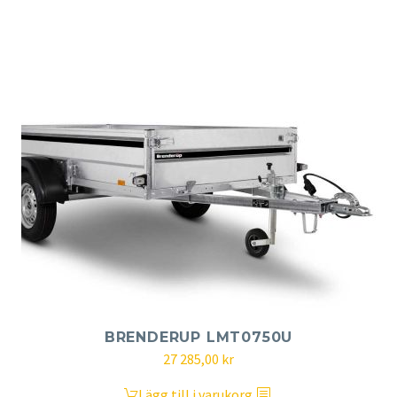
BRENDERUP LMT0750U
Det
Det
27 285,00
kr
ursprungliga
nuvarande
Lägg till i varukorg