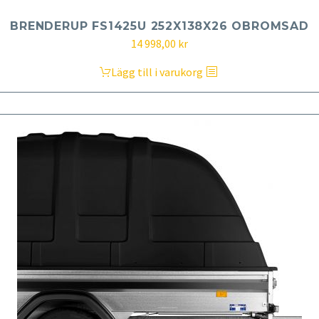
BRENDERUP FS1425U 252X138X26 OBROMSAD
14 998,00
kr
Lägg till i varukorg