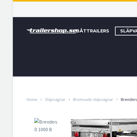
BÅTTRAILERS
SLÄPV
Home
Släpvagnar
Bromsade släpvagnar
Brenderu