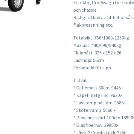
En riktig Proffsvagn för han
och chassie.
Rikligt utbud av tillbehör så 
flakpresenning etc.
Totalvikt: 750/1000/1250kg
Maxlast: 440/690/940kg
Flakmått: 325 x 152 x 26
Lasthöjd: 56cm
Förberedd för tipp.
Tillval:
* Gallersats 80cm 9445:-
* Kapell nätgrind 9620:-
* Lastramp nätläm 9585:-
* Skoterramp 5660:-
* Plasthuv svart 100cm 18900:
* Glasfiberhuv 29900:-
* Lås kl3 Combi Lock 2250:-