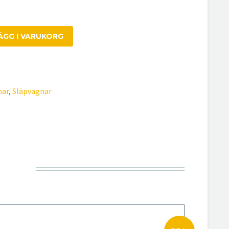
ÄGG I VARUKORG
nar
,
Släpvagnar
R