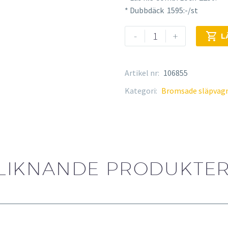
* Dubbdäck 1595:-/st
Brenderup
-
+

L
D
1000
B
Artikel nr:
106855
mängd
Kategori:
Bromsade släpvag
LIKNANDE PRODUKTE