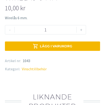
10,00
kr
Wirelås 6 mm.
Wirelås
-
+
6
mm
mängd

LÄGG I VARUKORG
Artikel nr:
1043
Kategori:
Vinschtillbehör
LIKNANDE