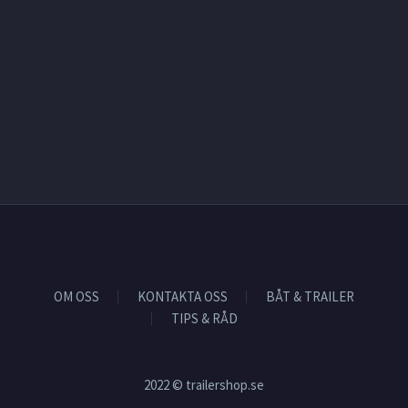
OM OSS
KONTAKTA OSS
BÅT & TRAILER
TIPS & RÅD
2022 © trailershop.se