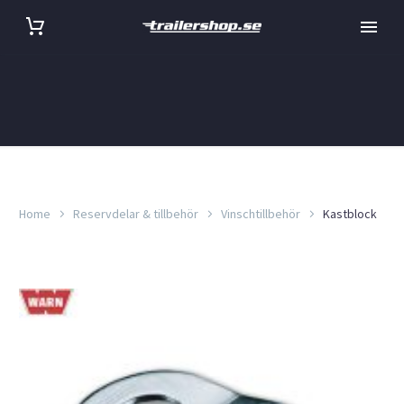
Home
Reservdelar & tillbehör
Vinschtillbehör
Kastblock