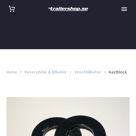
Home
Reservdelar & tillbehör
Vinschtillbehör
Kastblock