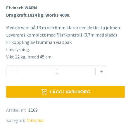
Elvinsch WARN
Dragkraft 1814 kg. Works 4000.
Med en wire på 13 m och 6mm klarar den de flesta jobben.
Levereras komplett med fjärrkontroll (3.7m med sladd)
Frikoppling av trumman via spak
Linstyrning.
Vikt 12 kg, bredd 45 cm.
Elvinsch
-
+
WARN
4000
mängd

LÄGG I VARUKORG
Artikel nr:
1169
Kategori:
Vinschar