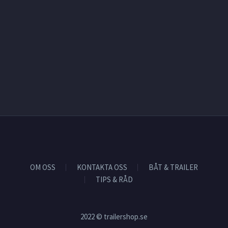
OM OSS
KONTAKTA OSS
BÅT & TRAILER
TIPS & RÅD
2022 © trailershop.se