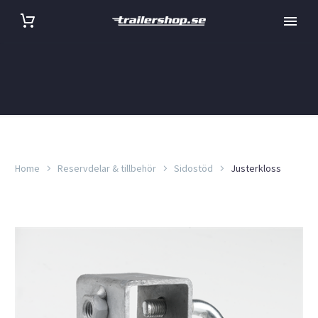
Home
Reservdelar & tillbehör
Sidostöd
Justerkloss