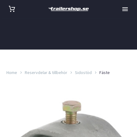
Home
Reservdelar & tillbehör
Sidostöd
Fäste