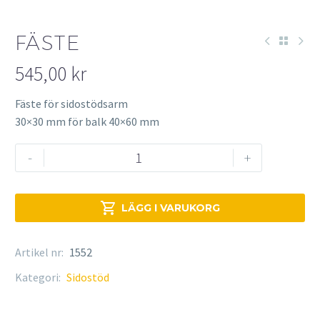
FÄSTE
545,00
kr
Fäste för sidostödsarm
30×30 mm för balk 40×60 mm
Fäste
-
+
mängd

LÄGG I VARUKORG
Artikel nr:
1552
Kategori:
Sidostöd