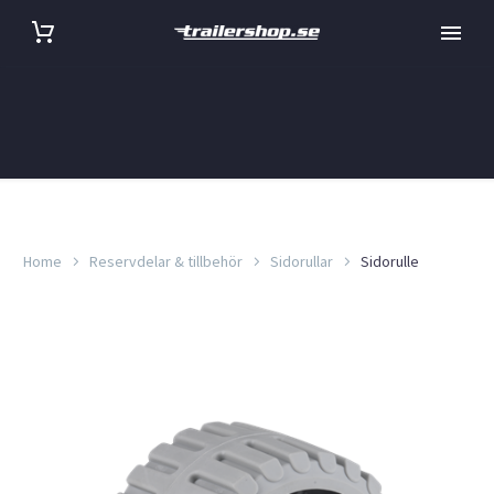
Home
Reservdelar & tillbehör
Sidorullar
Sidorulle