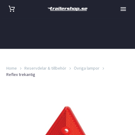
Home
Reservdelar & tillbehör
Övriga lampor
Reflex trekantig