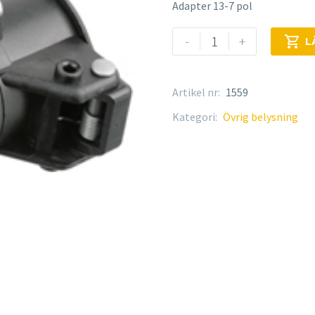
Adapter 13-7 pol
Adapter
-
+

L
mängd
Artikel nr:
1559
Kategori:
Övrig belysning