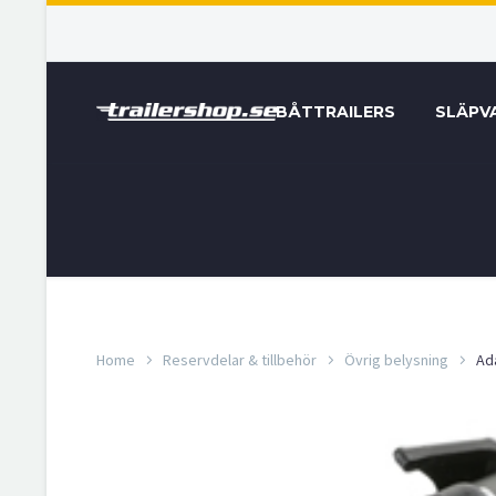
BÅTTRAILERS
SLÄPV
Home
Reservdelar & tillbehör
Övrig belysning
Ad