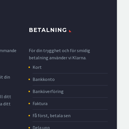
BETALNING
krymmande
För din trygghet och för smidig
betalning använder vi Klarna.
Kort
it din
Bankkonto
Banköverföring
l ditt
Faktura
a ditt
Få först, betala sen
Dela upp