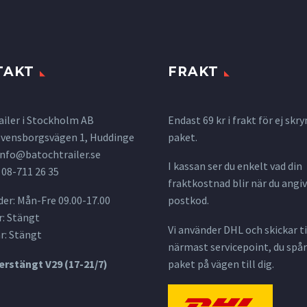
TAKT
FRAKT
ailer i Stockholm AB
Endast 69 kr i frakt för ej s
 Svensborgsvägen 1, Huddinge
paket.
info@batochtrailer.se
I kassan ser du enkelt vad din
 08-711 26 35
fraktkostnad blir när du angiv
er: Mån-Fre 09.00-17.00
postkod.
: Stängt
Vi använder DHL och skickar til
r: Stängt
närmast servicepoint, du spår
rstängt V29 (17-21/7)
paket på vägen till dig.