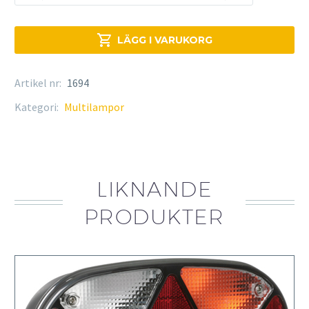
glas
multilampa
vänster

LÄGG I VARUKORG
mängd
Artikel nr:
1694
Kategori:
Multilampor
LIKNANDE
PRODUKTER