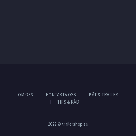
OM OSS
KONTAKTA OSS
BÅT & TRAILER
TIPS & RÅD
2022 © trailershop.se