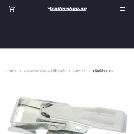
Home
Reservdelar & tillbehör
Lämlås
Lämlås HTK