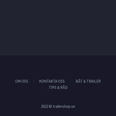
OM OSS
KONTAKTA OSS
BÅT & TRAILER
TIPS & RÅD
2022 © trailershop.se