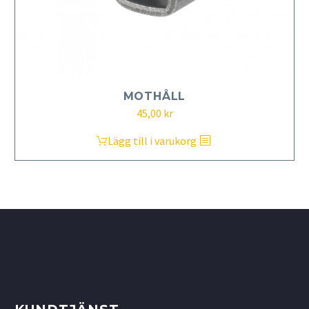
MOTHÅLL
45,00
kr
Lägg till i varukorg