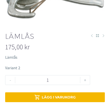
LÄMLÅS
175,00
kr
Lämlås
Variant 2
Lämlås
-
+
mängd

LÄGG I VARUKORG