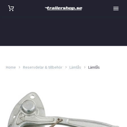
Home
Reservdelar & tillbehör
Lämlås
Lämlås