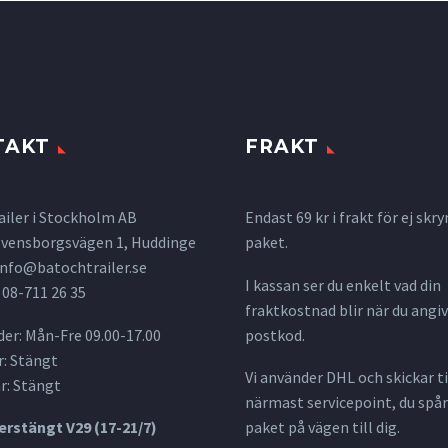
TAKT
FRAKT
ailer i Stockholm AB
Endast 69 kr i frakt för ej s
 Svensborgsvägen 1, Huddinge
paket.
info@batochtrailer.se
I kassan ser du enkelt vad din
 08-711 26 35
fraktkostnad blir när du angiv
er: Mån-Fre 09.00-17.00
postkod.
: Stängt
Vi använder DHL och skickar til
r: Stängt
närmast servicepoint, du spår
rstängt V29 (17-21/7)
paket på vägen till dig.