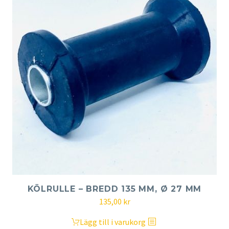
KÖLRULLE – BREDD 135 MM, Ø 27 MM
135,00
kr
Lägg till i varukorg