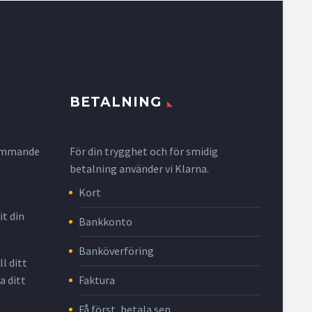
BETALNING
krymmande
För din trygghet och för smidig
betalning använder vi Klarna.
Kort
it din
Bankkonto
Banköverföring
l ditt
Faktura
a ditt
Få först, betala sen