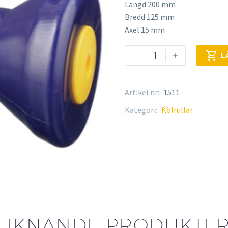
Längd 200 mm
Bredd 125 mm
Axel 15 mm
Kölrulle
-
+

L
mängd
Artikel nr:
1511
Kategori:
Kölrullar
LIKNANDE PRODUKTE