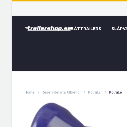
BÅTTRAILERS
SLÄPV
Home
Reservdelar & tillbehör
Kölrullar
Kölrulle