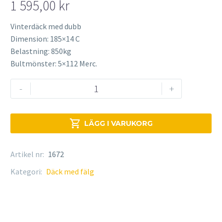
1 595,00
kr
Vinterdäck med dubb
Dimension: 185×14 C
Belastning: 850kg
Bultmönster: 5×112 Merc.
Vinterdäck
-
+
med
fälg
dubb

LÄGG I VARUKORG
mängd
Artikel nr:
1672
Kategori:
Däck med fälg