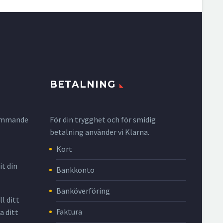
BETALNING
krymmande
För din trygghet och för smidig
betalning använder vi Klarna.
Kort
it din
Bankkonto
Banköverföring
l ditt
Faktura
a ditt