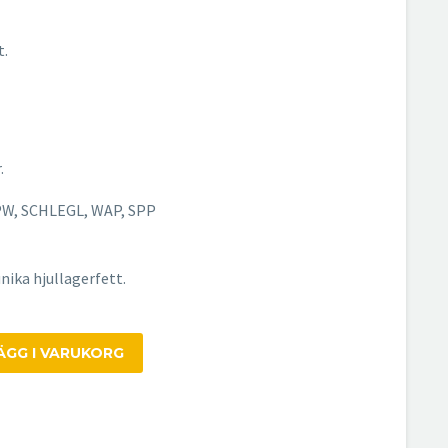
t.
.
PW, SCHLEGL, WAP, SPP
nika hjullagerfett.
ÄGG I VARUKORG