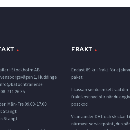
TAKT
FRAKT
ailer i Stockholm AB
Endast 69 kr i frakt för ej s
 Svensborgsvägen 1, Huddinge
paket.
info@batochtrailer.se
I kassan ser du enkelt vad din
 08-711 26 35
fraktkostnad blir när du angiv
er: Mån-Fre 09.00-17.00
postkod.
: Stängt
Vi använder DHL och skickar til
r: Stängt
närmast servicepoint, du spår