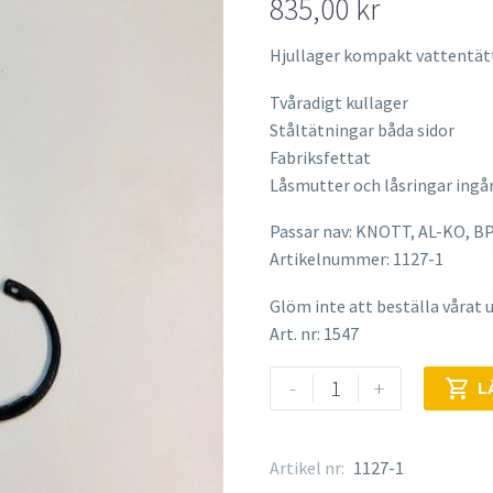
835,00
kr
Hjullager kompakt vattentät
Tvåradigt kullager
Ståltätningar båda sidor
Fabriksfettat
Låsmutter och låsringar ingår
Passar nav: KNOTT, AL-KO, B
Artikelnummer: 1127-1
Glöm inte att beställa vårat u
Art. nr: 1547
Kompaktlager
-
+

L
vattentätt
1127-
1
Artikel nr:
1127-1
mängd