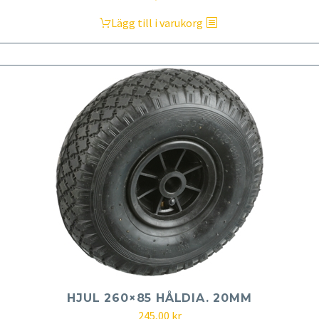
Lägg till i varukorg
HJUL 260×85 HÅLDIA. 20MM
245,00
kr