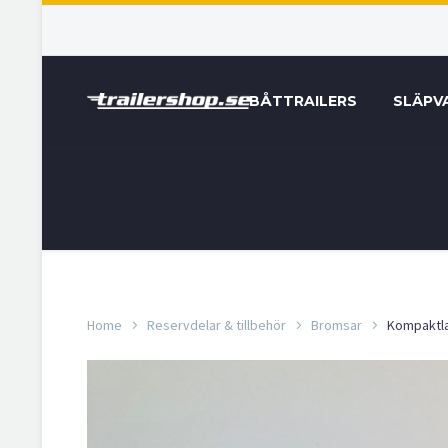
BÅTTRAILERS
SLÄPV
Home
Reservdelar & tillbehör
Bromsar
Kompaktla