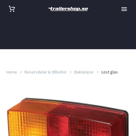
Home
Reservdelar & tillbehör
Baklampor
Löst glas