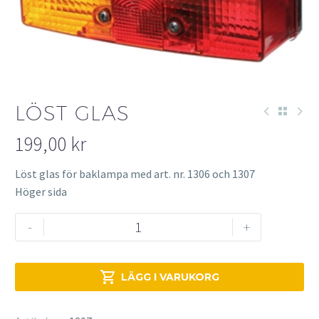
LÖST GLAS
199,00
kr
Löst glas för baklampa med art. nr. 1306 och 1307
Höger sida
Löst
-
+
glas
mängd

LÄGG I VARUKORG