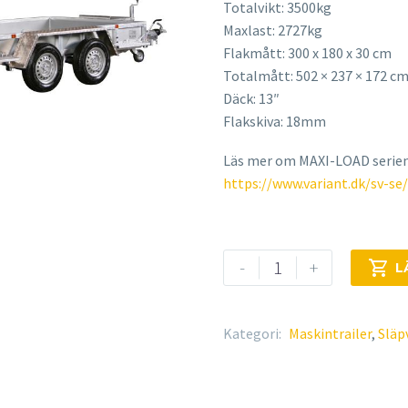
Totalvikt: 3500kg
Maxlast: 2727kg
Flakmått: 300 x 180 x 30 cm
Totalmått: 502 ​​​​​× 237 × 172 c
Däck: 13″
Flakskiva: 18mm
Läs mer om MAXI-LOAD serien
https://www.variant.dk/sv-se
VARIANT
-
+

L
3518
M3
mängd
Kategori:
Maskintrailer
,
Släp