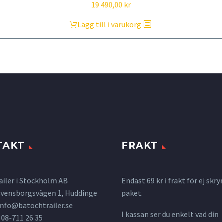
Det
Det
19 490,00
kr
ursprungliga
nuvarande
Lägg till i varukorg
priset
priset
var:
är:
23
19
473,00 kr.
490,00 kr.
TAKT
FRAKT
ailer i Stockholm AB
Endast 69 kr i frakt för ej s
 Svensborgsvägen 1, Huddinge
paket.
info@batochtrailer.se
I kassan ser du enkelt vad din
 08-711 26 35