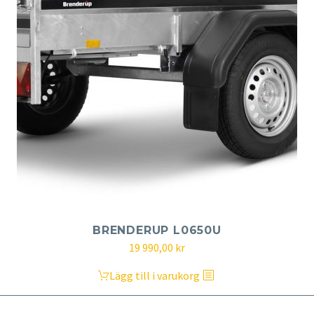
BRENDERUP L0650U
19 990,00
kr
Lägg till i varukorg