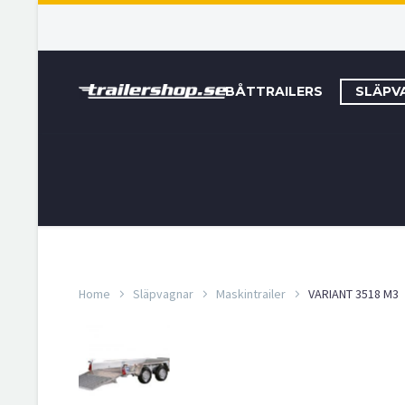
BÅTTRAILERS
SLÄPV
Home
Släpvagnar
Maskintrailer
VARIANT 3518 M3