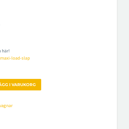
m
 här!
/maxi-load-slap
ÄGG I VARUKORG
vagnar