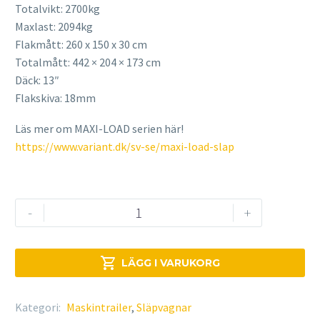
Totalvikt: 2700kg
Maxlast: 2094kg
Flakmått: 260 x 150 x 30 cm
Totalmått: 442 ​​​​​× 204 × 173 cm
Däck: 13″
Flakskiva: 18mm
Läs mer om MAXI-LOAD serien här!
https://www.variant.dk/sv-se/maxi-load-slap
VARIANT
-
+
2715
M2
mängd

LÄGG I VARUKORG
Kategori:
Maskintrailer
,
Släpvagnar