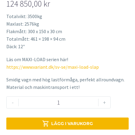
124 850,00
kr
Totalvikt: 3500kg
Maxlast: 2576kg
Flakmått: 300 x 150 x 30 cm
Totalmått: 461 ​​​​​× 198 × 94 cm
Däck: 12″
Läs om MAXI-LOAD serien här!
https://www.variant.dk/sv-se/maxi-load-slap
Smidig vagn med hög lastförmåga, perfekt allroundvagn.
Material och maskintransport i ett!
VARIANT
-
+
3515
MT
3500kg

LÄGG I VARUKORG
mängd