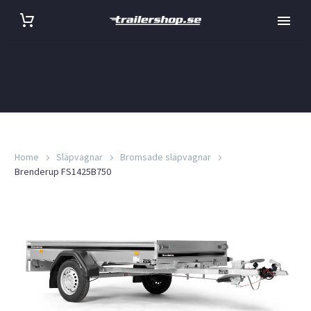
Home
Släpvagnar
Bromsade släpvagnar
Brenderup FS1425B750