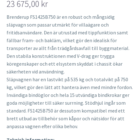
23 675,00
kr
Brenderup FS1425B750 är en robust och mångsidig
släpvagn som passar utmärkt för villaägare och
fritidsanvändare. Den är utrustad med tippfunktion samt
fällbar fram- och bakläm, vilket gör den idealisk för
transporter av allt från trädgårdsavfall till byggmaterial.
Den stabila konstruktionen med V-drag ger trygga
köregenskaper och ett elsystem skyddat i chassit ökar
säkerheten vid användning.
Släpvagnen har en lastvikt på 535 kg och totalvikt på 750
kg, vilket gör den lätt att hantera även med mindre fordon.
Invändiga bindöglor och hela 15 utvändiga bindkrokar ger
goda möjligheter till säker surrning. Stödhjul ingår som
standard. FS1425B750 är dessutom kompatibel med ett
brett utbud av tillbehör som kåpor och nätsidor för att
anpassa vagnen efter olika behov.
Teknisk information: