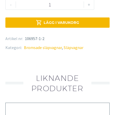
Brenderup
-
+
FS1425B750
mängd

LÄGG I VARUKORG
Artikel nr:
106957-1-2
Kategori:
Bromsade släpvagnar
,
Släpvagnar
LIKNANDE
PRODUKTER