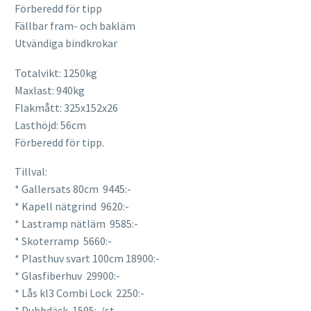
Förberedd för tipp
Fällbar fram- och bakläm
Utvändiga bindkrokar
Totalvikt: 1250kg
Maxlast: 940kg
Flakmått: 325x152x26
Lasthöjd: 56cm
Förberedd för tipp.
Tillval:
* Gallersats 80cm 9445:-
* Kapell nätgrind 9620:-
* Lastramp nätläm 9585:-
* Skoterramp 5660:-
* Plasthuv svart 100cm 18900:-
* Glasfiberhuv 29900:-
* Lås kl3 Combi Lock 2250:-
* Dubbdäck 1595:-/st