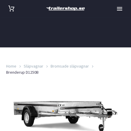
Home
Släpvagnar
Bromsade släpvagnar
Brenderup D1250B