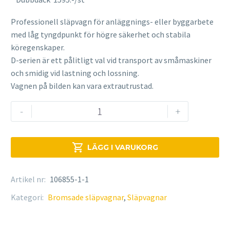
Professionell släpvagn för anläggnings- eller byggarbete
med låg tyngdpunkt för högre säkerhet och stabila
köregenskaper.
D-serien är ett pålitligt val vid transport av småmaskiner
och smidig vid lastning och lossning.
Vagnen på bilden kan vara extrautrustad.
Brenderup
-
+
D1250B
mängd

LÄGG I VARUKORG
Artikel nr:
106855-1-1
Kategori:
Bromsade släpvagnar
,
Släpvagnar