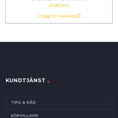
Det
Det
27 285,00
kr
ursprungliga
nuvarande
Lägg till i varukorg
priset
priset
var:
är:
28
27
725,00 kr.
285,00 kr.
KUNDTJÄNST
TIPS & RÅD
KÖPVILLKOR