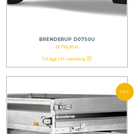
BRENDERUP D0750U
28 790,00
kr
Lägg till i varukorg
REA!