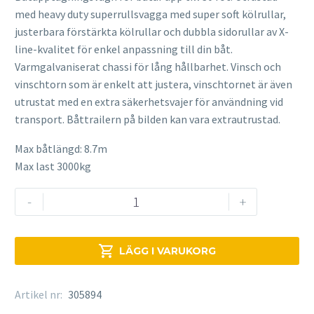
med heavy duty superrullsvagga med super soft kölrullar,
justerbara förstärkta kölrullar och dubbla sidorullar av X-
line-kvalitet för enkel anpassning till din båt.
Varmgalvaniserat chassi för lång hållbarhet. Vinsch och
vinschtorn som är enkelt att justera, vinschtornet är även
utrustat med en extra säkerhetsvajer för användning vid
transport. Båttrailern på bilden kan vara extrautrustad.
Max båtlängd: 8.7m
Max last 3000kg
Brenderup
-
+
Båtvagn
ST303000TB
ASR

LÄGG I VARUKORG
X
mängd
Artikel nr:
305894