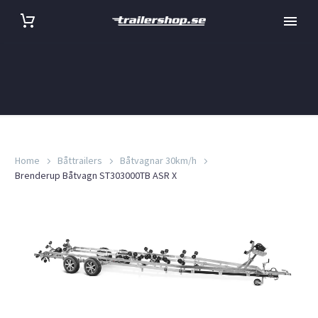
Home
Båttrailers
Båtvagnar 30km/h
Brenderup Båtvagn ST303000TB ASR X