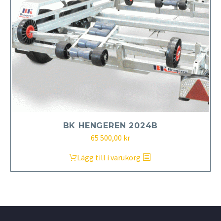
BK HENGEREN 2024B
Det
Det
65 500,00
kr
ursprungliga
nuvarande
Lägg till i varukorg
priset
priset
var:
är:
72
65
050,00 kr.
500,00 kr.