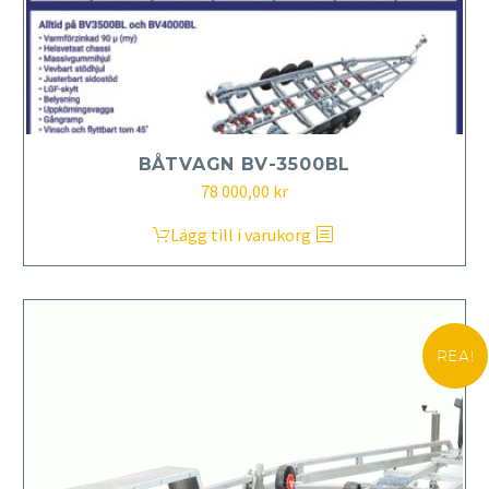
BÅTVAGN BV-3500BL
Det
Det
78 000,00
kr
ursprungliga
nuvarande
Lägg till i varukorg
priset
priset
var:
är:
82
78
000,00 kr.
000,00 kr.
REA!