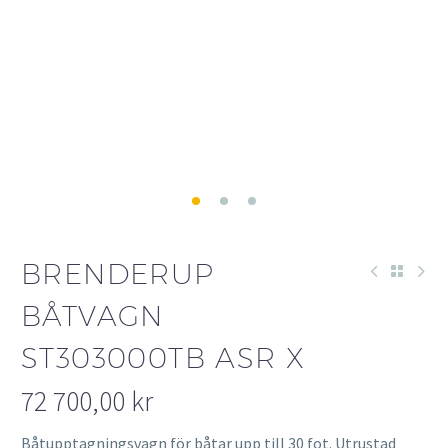
BRENDERUP
BÅTVAGN
ST303000TB ASR X
72 700,00
kr
Båtupptagningsvagn för båtar upp till 30 fot. Utrustad