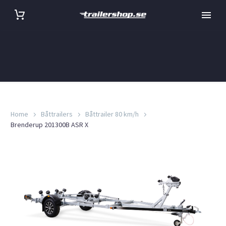
Home
Båttrailers
Båttrailer 80 km/h
Brenderup 201300B ASR X