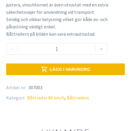
justera, vinschtornet är även utrustat med en extra
säkerhetsvajer för användning vid transport.
Smidig och vikbar belysning vilket gör både av- och
pålastning väldigt enkel.
Båttrailern på bilden kan vara extrautrustad.
Brenderup
-
+
201300B
ASR
X

LÄGG I VARUKORG
mängd
Artikel nr:
307003
Kategori:
Båttrailer 80 km/h
,
Båttrailers