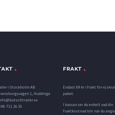
TAKT
FRAKT
ailer i Stockholm AB
Endast 69 kr i frakt för ej s
 Svensborgsvägen 1, Huddinge
paket.
info@batochtrailer.se
I kassan ser du enkelt vad din
 08-711 26 35
fraktkostnad blir när du angiv