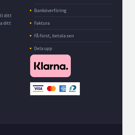
Banköverföring
l ditt
Faktura
a ditt
Få först, betala sen
Dela upp