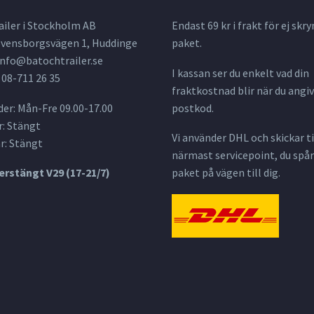
ailer i Stockholm AB
Endast 69 kr i frakt för ej s
 Svensborgsvägen 1, Huddinge
paket.
info@batochtrailer.se
I kassan ser du enkelt vad din
 08-711 26 35
fraktkostnad blir när du angiv
er: Mån-Fre 09.00-17.00
postkod.
: Stängt
Vi använder DHL och skickar til
r: Stängt
närmast servicepoint, du spår
rstängt V29 (17-21/7)
paket på vägen till dig.