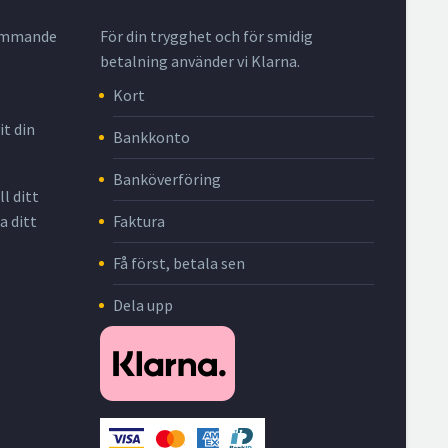
krymmande
För din trygghet och för smidig
betalning använder vi Klarna.
Kort
it din
Bankkonto
Banköverföring
l ditt
Faktura
a ditt
Få först, betala sen
Dela upp