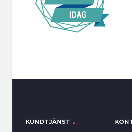
KUNDTJÄNST
KON