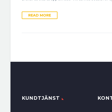
READ MORE
KUNDTJÄNST
KON