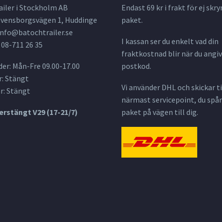
ailer i Stockholm AB
Endast 69 kr i frakt för ej s
 Svensborgsvägen 1, Huddinge
paket.
info@batochtrailer.se
I kassan ser du enkelt vad din
 08-711 26 35
fraktkostnad blir när du angiv
er: Mån-Fre 09.00-17.00
postkod.
: Stängt
Vi använder DHL och skickar til
r: Stängt
närmast servicepoint, du spår
rstängt V29 (17-21/7)
paket på vägen till dig.