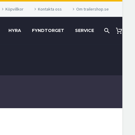
Köpvillkor
Kontakta oss
Om trailershop.se
HYRA
FYNDTORGET
SERVICE