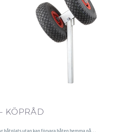
 – KÖPRÅD
ör dyr båtplats utan kan förvara båten hemma på…