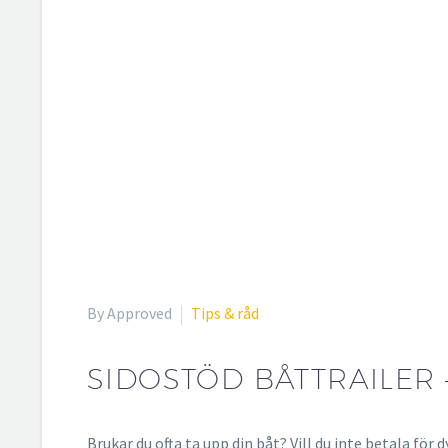
By Approved
Tips & råd
SIDOSTÖD BÅTTRAILER
Brukar du ofta ta upp din båt? Vill du inte betala f