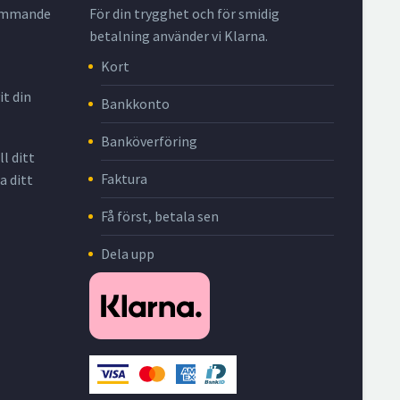
krymmande
För din trygghet och för smidig
betalning använder vi Klarna.
Kort
it din
Bankkonto
Banköverföring
l ditt
Faktura
a ditt
Få först, betala sen
Dela upp