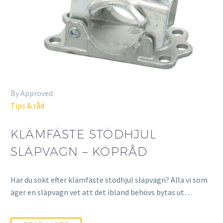
By Approved
Tips & råd
KLÄMFÄSTE STÖDHJUL
SLÄPVAGN – KÖPRÅD
Har du sökt efter klämfäste stödhjul släpvagn? Alla vi som
äger en släpvagn vet att det ibland behövs bytas ut…