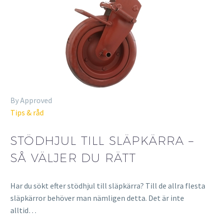
By Approved
Tips & råd
STÖDHJUL TILL SLÄPKÄRRA –
SÅ VÄLJER DU RÄTT
Har du sökt efter stödhjul till släpkärra? Till de allra flesta
släpkärror behöver man nämligen detta. Det är inte
alltid…