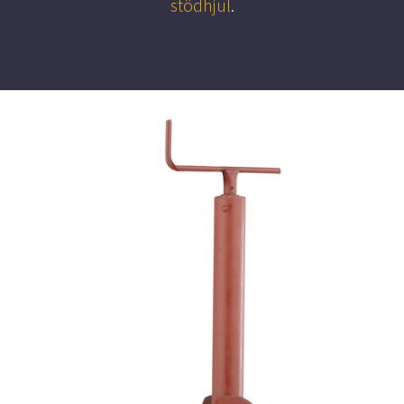
stödhjul
.