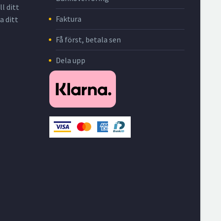
l ditt
Faktura
a ditt
Få först, betala sen
Dela upp