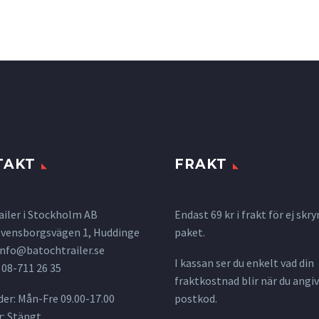
TAKT
FRAKT
ailer i Stockholm AB
Endast 69 kr i frakt för ej s
 Svensborgsvägen 1, Huddinge
paket.
info@batochtrailer.se
I kassan ser du enkelt vad din
 08-711 26 35
fraktkostnad blir när du angiv
er: Mån-Fre 09.00-17.00
postkod.
: Stängt