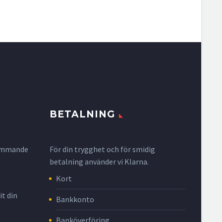
BETALNING
krymmande
För din trygghet och för smidig
betalning använder vi Klarna.
Kort
it din
Bankkonto
Banköverföring