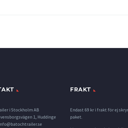
TAKT
FRAKT
ailer i Stockholm AB
Endast 69 kr i frakt för ej s
 Svensborgsvägen 1, Huddinge
paket.
info@batochtrailer.se