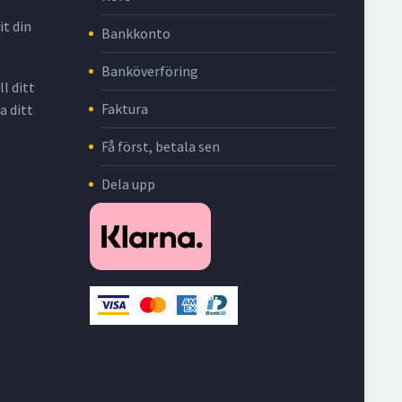
it din
Bankkonto
Banköverföring
l ditt
Faktura
a ditt
Få först, betala sen
Dela upp