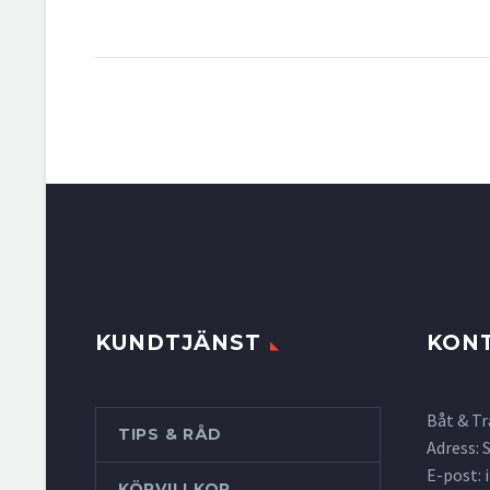
KUNDTJÄNST
KON
Båt & Tr
TIPS & RÅD
Adress:
E-post:
KÖPVILLKOR