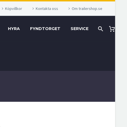
Köpvillkor
Kontakta oss
Om trailershop.se
HYRA
FYNDTORGET
SERVICE