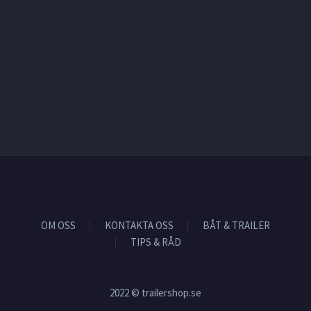
OM OSS
KONTAKTA OSS
BÅT & TRAILER
TIPS & RÅD
2022 © trailershop.se