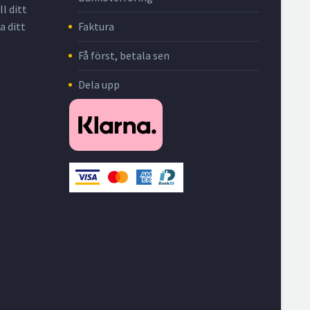
l ditt
Faktura
a ditt
Få först, betala sen
Dela upp