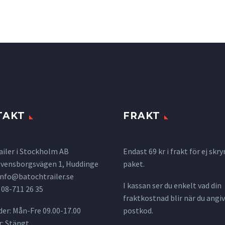
TAKT
FRAKT
ailer i Stockholm AB
Endast 69 kr i frakt för ej s
 Svensborgsvägen 1, Huddinge
paket.
info@batochtrailer.se
I kassan ser du enkelt vad din
 08-711 26 35
fraktkostnad blir när du angiv
er: Mån-Fre 09.00-17.00
postkod.
: Stängt