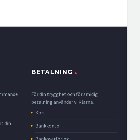
BETALNING
krymmande
För din trygghet och för smidig
betalning använder vi Klarna.
Kort
it din
Bankkonto
Banköverföring