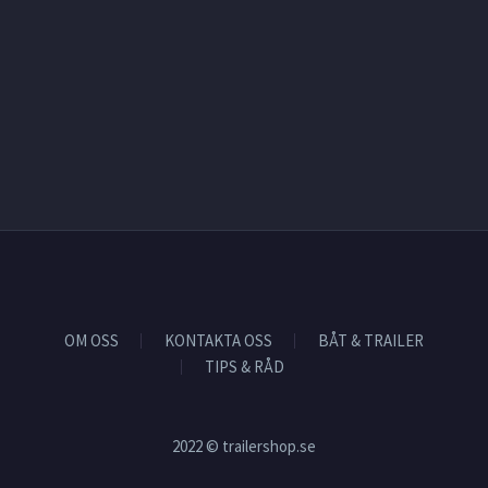
OM OSS
KONTAKTA OSS
BÅT & TRAILER
TIPS & RÅD
2022 © trailershop.se