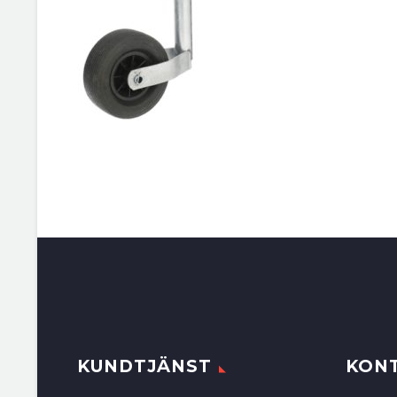
KUNDTJÄNST
KON