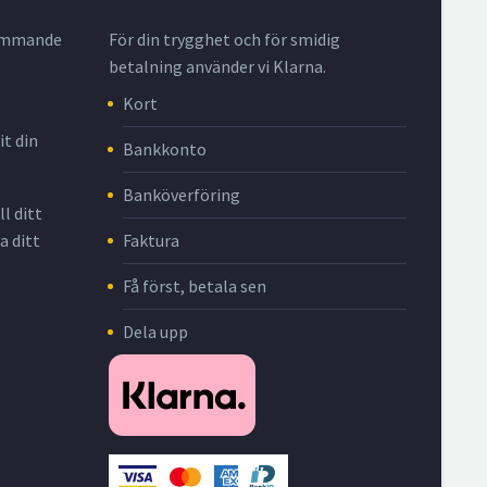
krymmande
För din trygghet och för smidig
betalning använder vi Klarna.
Kort
it din
Bankkonto
Banköverföring
l ditt
Faktura
a ditt
Få först, betala sen
Dela upp