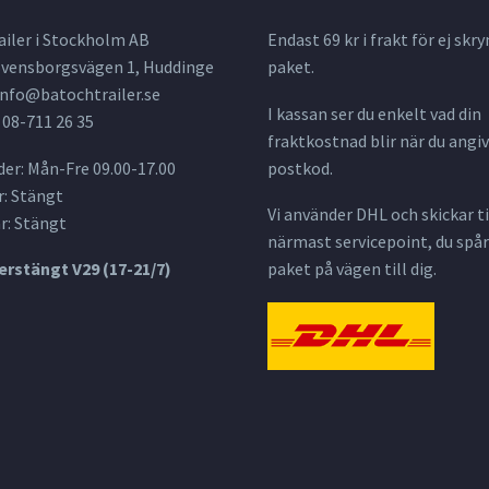
ailer i Stockholm AB
Endast 69 kr i frakt för ej s
 Svensborgsvägen 1, Huddinge
paket.
info@batochtrailer.se
I kassan ser du enkelt vad din
 08-711 26 35
fraktkostnad blir när du angiv
er: Mån-Fre 09.00-17.00
postkod.
: Stängt
Vi använder DHL och skickar til
r: Stängt
närmast servicepoint, du spår
rstängt V29 (17-21/7)
paket på vägen till dig.