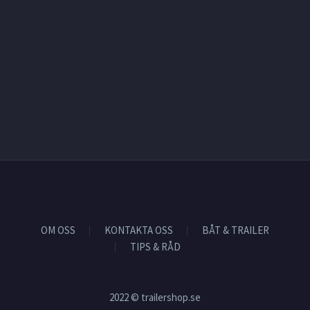
OM OSS
KONTAKTA OSS
BÅT & TRAILER
TIPS & RÅD
2022 © trailershop.se