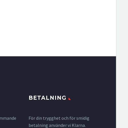
BETALNING
krymmande
För din trygghet och för smidig
betalning använder vi Klarna.