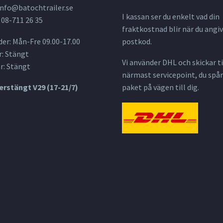
info@batochtrailer.se
I kassan ser du enkelt vad din
 08-711 26 35
fraktkostnad blir när du angiv
er: Mån-Fre 09.00-17.00
postkod.
: Stängt
Vi använder DHL och skickar til
r: Stängt
närmast servicepoint, du spår
rstängt V29 (17-21/7)
paket på vägen till dig.