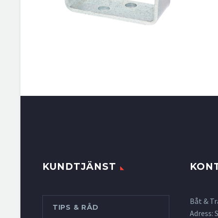
KUNDTJÄNST
KON
Båt & Tr
TIPS & RÅD
Adress: