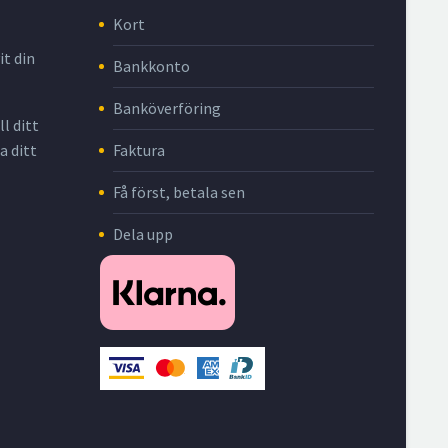
Kort
it din
Bankkonto
Banköverföring
l ditt
Faktura
a ditt
Få först, betala sen
Dela upp