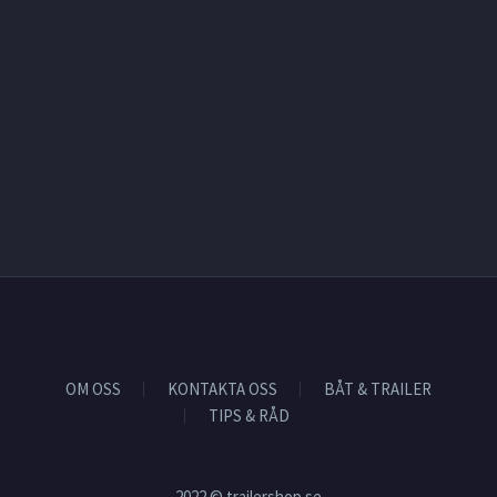
OM OSS
KONTAKTA OSS
BÅT & TRAILER
TIPS & RÅD
2022 © trailershop.se