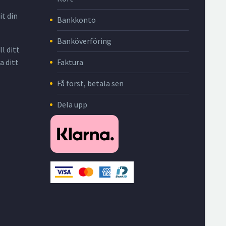
it din
Bankkonto
Banköverföring
l ditt
Faktura
a ditt
Få först, betala sen
Dela upp