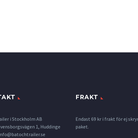
TAKT
FRAKT
ailer i Stockholm AB
Endast 69 kr i frakt för ej s
 Svensborgsvägen 1, Huddinge
paket.
info@batochtrailer.se