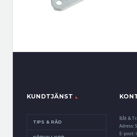
KUNDTJÄNST
KON
Båt & Tr
TIPS & RÅD
Adress:
E-post: