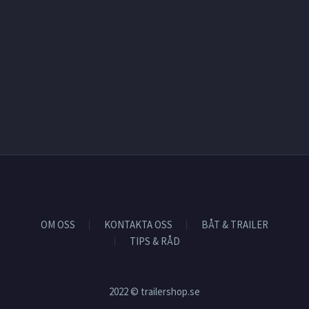
OM OSS
KONTAKTA OSS
BÅT & TRAILER
TIPS & RÅD
2022 © trailershop.se