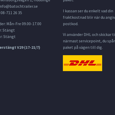
info@batochtrailer.se
I kassan ser du enkelt vad din
 08-711 26 35
fraktkostnad blir när du angiv
er: Mån-Fre 09.00-17.00
postkod.
: Stängt
Vi använder DHL och skickar til
r: Stängt
närmast servicepoint, du spår
rstängt V29 (17-21/7)
paket på vägen till dig.