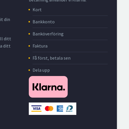
Kort
it din
Bankkonto
Banköverföring
l ditt
Faktura
a ditt
Få först, betala sen
Dela upp