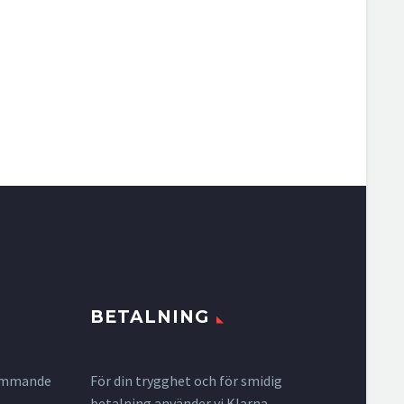
BETALNING
krymmande
För din trygghet och för smidig
betalning använder vi Klarna.