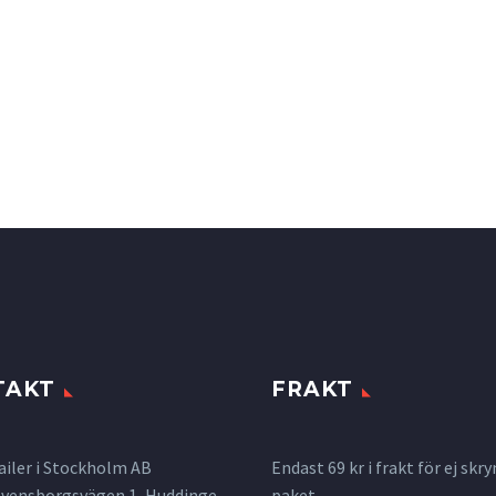
TAKT
FRAKT
ailer i Stockholm AB
Endast 69 kr i frakt för ej s
 Svensborgsvägen 1, Huddinge
paket.